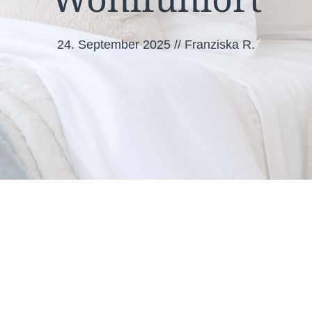
24. September 2025
//
Franziska R.