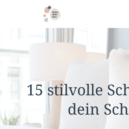
Zum
Inhalt
springen
15 stilvolle S
dein Sc