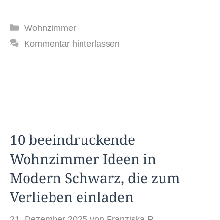
Kategorien
Wohnzimmer
Kommentar hinterlassen
10 beeindruckende
Wohnzimmer Ideen in
Modern Schwarz, die zum
Verlieben einladen
21. Dezember 2025
von
Franziska R.